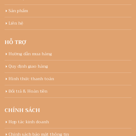
ĂN CHAY –
Sản phẩm
HƯỚNG MỚ
LỐI SỐNG HIỆN ĐẠI:
Liên hệ
HÀNH TRÌNH KẾT 
VỚI SỨC KHỎE VÀ 
HỖ TRỢ
TRƯỜNG
Trong thế giới hiện đại,
Hướng dẫn mua hàng
phồn thịnh và đa dạng,
hướng nổi bật đã nở rộ,
Quy định giao hàng
những cánh cửa mới ch
Hình thức thanh toán
sống bền vững và tốt c
khỏe: ăn chay. Không ch
Đổi trả & Hoàn tiền
một sự thay đổi về khẩ
ăn chay là một cuộc ph
CHÍNH SÁCH
[…]
Hợp tác kinh doanh
ĂN CHAY –
Chính sách bảo mật thông tin