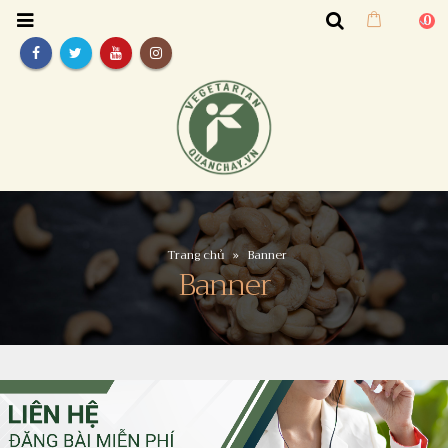
0
6 CHẾ ĐỘ ĂN
TẠI SAO Ă
CHAY PHỔ BIẾN
LÀ CHÌA K
NHẤT HIỆN NAY – BẠN
CÓ LÀN DA
CÓ BIẾT?
MÀNG VÀ RẠNG RỠ
LOẠI THỰC PHẨM G
Trong bối cảnh tăng cường ý
Trang chủ
»
Banner
Banner
DÁNG CHUẨN, DA Đ
thức về sức khỏe cá nhân, môi
trường và đạo đức, xu hướng
TẠI SAO ĂN CHAY LÀ C
ăn chay ngày càng phát triển.
KHÓA ĐỂ CÓ LÀN DA M
Ngày nay, có nhiều loại chế độ
MÀNG VÀ RẠNG RỠ Ăn 
ăn chay phổ biến mà mọi
không chỉ là một phon
người có thể chọn để phù hợp
sống mà nhiều người l
với sở thích và mục tiêu cá
vì lợi ích sức khỏe, mà 