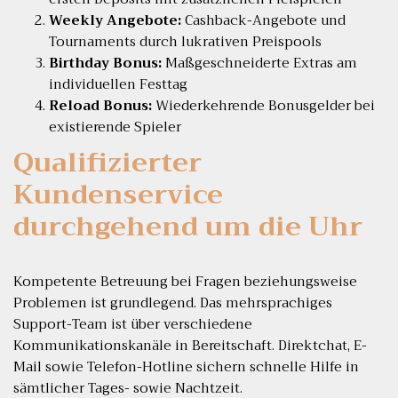
Weekly Angebote:
Cashback-Angebote und
Tournaments durch lukrativen Preispools
Birthday Bonus:
Maßgeschneiderte Extras am
individuellen Festtag
Reload Bonus:
Wiederkehrende Bonusgelder bei
existierende Spieler
Qualifizierter
Kundenservice
durchgehend um die Uhr
Kompetente Betreuung bei Fragen beziehungsweise
Problemen ist grundlegend. Das mehrsprachiges
Support-Team ist über verschiedene
Kommunikationskanäle in Bereitschaft. Direktchat, E-
Mail sowie Telefon-Hotline sichern schnelle Hilfe in
sämtlicher Tages- sowie Nachtzeit.