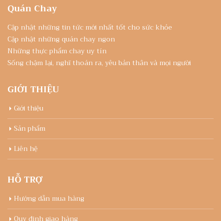
Quán Chay
Cập nhật những tin tức mới nhất tốt cho sức khỏe
Cập nhật những quán chay ngon
Những thực phẩm chay uy tín
Sống chậm lại, nghĩ thoán ra, yêu bản thân và mọi người
GIỚI THIỆU
Giới thiệu
Sản phẩm
Liên hệ
HỖ TRỢ
Hướng dẫn mua hàng
Quy định giao hàng