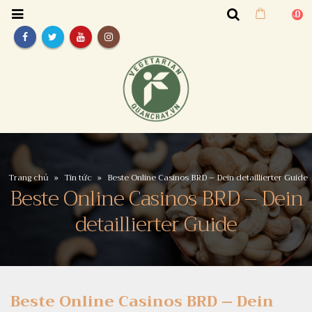
0
TẠI SAO ĂN CHAY
6 CHẾ ĐỘ 
LÀ CHÌA KHÓA ĐỂ
CHAY PHỔ 
CÓ LÀN DA MỊN
NHẤT HIỆN NAY – 
MÀNG VÀ RẠNG RỠ? CÁC
CÓ BIẾT?
LOẠI THỰC PHẨM GIÚP
Trong bối cảnh tăng cư
Trang chủ
»
Tin tức
»
Beste Online Casinos BRD – Dein detaillierter Guide
Beste Online Casinos BRD – Dein
DÁNG CHUẨN, DA ĐẸP
thức về sức khỏe cá nh
trường và đạo đức, xu 
TẠI SAO ĂN CHAY LÀ CHÌA
detaillierter Guide
ăn chay ngày càng phát 
KHÓA ĐỂ CÓ LÀN DA MỊN
Ngày nay, có nhiều loại
MÀNG VÀ RẠNG RỠ Ăn chay
ăn chay phổ biến mà m
không chỉ là một phong cách
người có thể chọn để 
sống mà nhiều người lựa chọn
với sở thích và mục tiê
vì lợi ích sức khỏe, mà còn vì
Beste Online Casinos BRD – Dein