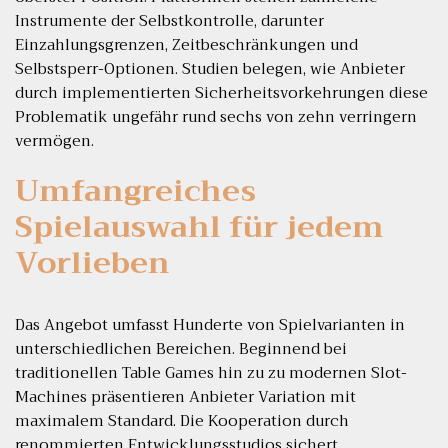
Instrumente der Selbstkontrolle, darunter
Einzahlungsgrenzen, Zeitbeschränkungen und
Selbstsperr-Optionen. Studien belegen, wie Anbieter
durch implementierten Sicherheitsvorkehrungen diese
Problematik ungefähr rund sechs von zehn verringern
vermögen.
Umfangreiches
Spielauswahl für jedem
Vorlieben
Das Angebot umfasst Hunderte von Spielvarianten in
unterschiedlichen Bereichen. Beginnend bei
traditionellen Table Games hin zu zu modernen Slot-
Machines präsentieren Anbieter Variation mit
maximalem Standard. Die Kooperation durch
renommierten Entwicklungsstudios sichert