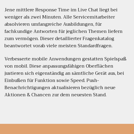
Jene mittlere Response Time im Live Chat liegt bei
weniger als zwei Minuten. Alle Servicemitarbeiter
absolvieren umfangreiche Ausbildungen, für
fachkundige Antworten für jeglichen Themen liefern
zum vermögen. Dieser detaillierter Fragenkatalog
beantwortet vorab viele meisten Standardfragen.
Verbesserte mobile Anwendungen gestatten Spielspaß
von mobil. Diese anpassungsfähigen Oberflächen
justieren sich eigenständig an sämtliche Gerät aus, bei
Einbußen für Funktion sowie Speed. Push-
Benachrichtigungen aktualisieren bezüglich neue
Aktionen & Chancen zur dem neuesten Stand.