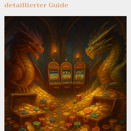
nhân. Hãy cùng […]
những lợi ích vượt ra ngoài
detaillierter Guide
việc chỉ duy trì cơ thể khỏe
mạnh. Một trong những […]
Thiền: Hàn
Trình Tìm 
LỢI ÍCH CỦA VIỆC
Tĩnh Lặng Trong T
ĂN CHAY TRONG
Thiền, một nghệ thuật t
MÙA NÓNG
của sự tĩnh lặng và hiểu
tâm hồn, đã tồn tại hà
Thời tiết Sài Gòn đang ngày
năm và trải qua sự phát 
càng nắng lên, đây không chỉ
dạng trên toàn thế giới
là thử thách cho cơ thể trước
biết đến là một phươn
cái nắng gay gắt mà còn là cơ
giúp con người đạt đượ
hội để chúng ta tận hưởng
thái tĩnh lặng và tinh t
những bữa ăn nhẹ nhàng, dễ
lắng, thiền […]
tiêu hóa và đặc biệt là lành
mạnh. Chế độ ăn chay, trong
ngữ cảnh này, […]