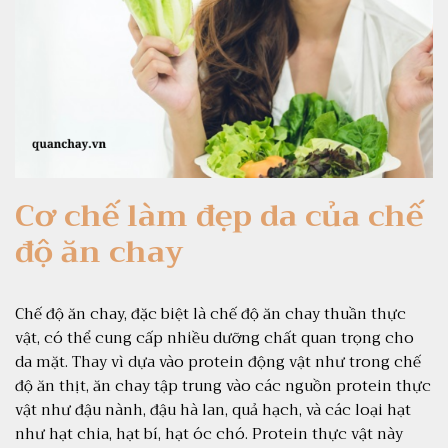
MẬT GIÚP NHIỀU
NGƯỜI ĐẸP TỪ
TRONG RA NGOÀI, TỪ SỨC
KHỎE THỂ CHẤT ĐẾN SỨC
KHỎE TINH THẦN
Ăn chay là một lối sống ẩm
thực phổ biến, nơi người ta
giảm hoặc loại bỏ hoàn toàn
Cơ chế làm đẹp da của chế
thực phẩm từ nguồn gốc động
vật khỏi chế độ ăn hàng ngày.
độ ăn chay
Bí mật này không chỉ giúp
nhiều người duy trì một vóc
dáng đẹp từ trong ra ngoài, mà
Chế độ ăn chay, đặc biệt là chế độ ăn chay thuần thực
còn mang lại nhiều […]
vật, có thể cung cấp nhiều dưỡng chất quan trọng cho
da mặt. Thay vì dựa vào protein động vật như trong chế
độ ăn thịt, ăn chay tập trung vào các nguồn protein thực
vật như đậu nành, đậu hà lan, quả hạch, và các loại hạt
như hạt chia, hạt bí, hạt óc chó. Protein thực vật này