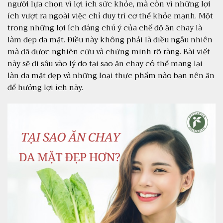
người lựa chọn vì lợi ích sức khỏe, mà còn vì những lợi
ĂN CHAY – XU
ích vượt ra ngoài việc chỉ duy trì cơ thể khỏe mạnh. Một
HƯỚNG MỚI CỦA
trong những lợi ích đáng chú ý của chế độ ăn chay là
LỐI SỐNG HIỆN ĐẠI:
làm đẹp da mặt. Điều này không phải là điều ngẫu nhiên
HÀNH TRÌNH KẾT NỐI
mà đã được nghiên cứu và chứng minh rõ ràng. Bài viết
VỚI SỨC KHỎE VÀ MÔI
này sẽ đi sâu vào lý do tại sao ăn chay có thể mang lại
TRƯỜNG
làn da mặt đẹp và những loại thực phẩm nào bạn nên ăn
Trong thế giới hiện đại, với sự
để hưởng lợi ích này.
phồn thịnh và đa dạng, một xu
hướng nổi bật đã nở rộ, mở ra
những cánh cửa mới cho lối
sống bền vững và tốt cho sức
khỏe: ăn chay. Không chỉ là
một sự thay đổi về khẩu phần,
ăn chay là một cuộc phiêu lưu
[…]
ĂN CHAY – BÍ