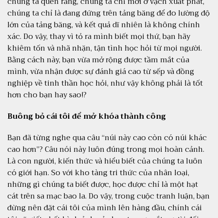
chúng ta quên rằng, chúng ta chỉ mới ở vạch xuất phát,
chúng ta chỉ là đang đứng trên tảng băng để đo lường độ
lớn của tảng băng, và kết quả dĩ nhiên là không chính
xác. Do vậy, thay vì tỏ ra mình biết mọi thứ, bạn hãy
khiêm tốn và nhã nhặn, tận tình học hỏi từ mọi người.
Bằng cách này, bạn vừa mở rộng được tầm mắt của
mình, vừa nhận được sự đánh giá cao từ sếp và đồng
nghiệp về tinh thần học hỏi, như vậy không phải là tốt
hơn cho bạn hay sao!?
Buông bỏ cái tôi để mở khóa thành công
Bạn đã từng nghe qua câu “núi này cao còn có núi khác
cao hơn”? Câu nói này luôn đúng trong mọi hoàn cảnh.
Là con người, kiến thức và hiểu biết của chúng ta luôn
có giới hạn. So với kho tàng tri thức của nhân loại,
những gì chúng ta biết được, học được chỉ là một hạt
cát trên sa mạc bao la. Do vậy, trong cuộc tranh luận, bạn
đừng nên đặt cái tôi của mình lên hàng đầu, chính cái