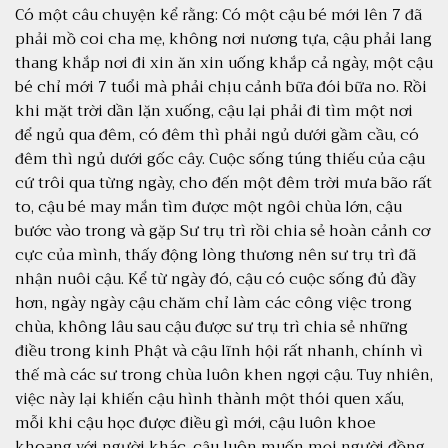
MẬT GIÚP NHIỀU
Có một câu chuyện kể rằng: Có một cậu bé mới lên 7 đã
NGƯỜI ĐẸP TỪ
phải mồ coi cha mẹ, không nơi nương tựa, cậu phải lang
TRONG RA NGOÀI, TỪ SỨC
thang khắp nơi đi xin ăn xin uống khắp cả ngày, một cậu
KHỎE THỂ CHẤT ĐẾN SỨC
bé chỉ mới 7 tuổi mà phải chịu cảnh bữa đói bữa no. Rồi
KHỎE TINH THẦN
khi mặt trời dần lặn xuống, cậu lại phải đi tìm một nơi
để ngủ qua đêm, có đêm thì phải ngủ dưới gầm cầu, có
Ăn chay là một lối sống ẩm
đêm thì ngủ dưới gốc cây. Cuộc sống túng thiếu của cậu
thực phổ biến, nơi người ta
cứ trôi qua từng ngày, cho đến một đêm trời mưa bão rất
giảm hoặc loại bỏ hoàn toàn
to, cậu bé may mắn tìm được một ngôi chùa lớn, cậu
thực phẩm từ nguồn gốc động
bước vào trong và gặp Sư trụ trì rồi chia sẻ hoàn cảnh cơ
vật khỏi chế độ ăn hàng ngày.
cực của mình, thấy động lòng thương nên sư trụ trì đã
Bí mật này không chỉ giúp
nhận nuôi cậu. Kể từ ngày đó, cậu có cuộc sống đủ đầy
nhiều người duy trì một vóc
hơn, ngày ngày cậu chăm chỉ làm các công việc trong
dáng đẹp từ trong ra ngoài, mà
chùa, không lâu sau cậu được sư trụ trì chia sẻ những
còn mang lại nhiều […]
điều trong kinh Phật và cậu lĩnh hội rất nhanh, chính vì
thế mà các sư trong chùa luôn khen ngợi cậu. Tuy nhiên,
việc này lại khiến cậu hình thành một thói quen xấu,
mỗi khi cậu học được điều gì mới, cậu luôn khoe
khoang với người khác, cậu luôn muốn mọi người đồng