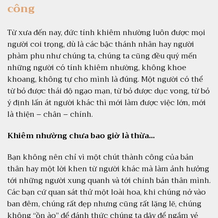
nhân. Hãy cùng [
những lợi ích vượt ra ngoài
công
việc chỉ duy trì cơ thể khỏe
mạnh. Một trong những […]
Từ xưa đến nay, đức tính khiêm nhường luôn được mọi
Thiền:
người coi trọng, dù là các bậc thánh nhân hay người
m
Trình
phàm phu như chúng ta, chúng ta cũng đều quý mến
Hồn
LỢI ÍCH CỦA VIỆC
Tĩnh Lặng Tr
những người có tính khiêm nhường, không khoe
ĂN CHAY TRONG
tế
Thiền, một nghệ t
khoang, không tự cho mình là đúng. Một người có thể
MÙA NÓNG
t
của sự tĩnh lặng v
từ bỏ được thái độ ngạo mạn, từ bỏ được dục vong, từ bỏ
gàn
tâm hồn, đã tồn t
Thời tiết Sài Gòn đang ngày
ý định lấn át người khác thì mới làm được việc lớn, mới
n đa
năm và trải qua sự
càng nắng lên, đây không chỉ
là thiện – chân – chính.
ợc
dạng trên toàn th
là thử thách cho cơ thể trước
áp
biết đến là một 
cái nắng gay gắt mà còn là cơ
Khiêm nhường chưa bao giờ là thừa…
ạng
giúp con người đ
hội để chúng ta tận hưởng
sâu
thái tĩnh lặng và 
những bữa ăn nhẹ nhàng, dễ
Bạn không nên chỉ vì một chút thành công của bản
lắng, thiền […]
tiêu hóa và đặc biệt là lành
thân hay một lời khen từ người khác mà làm ảnh hưởng
mạnh. Chế độ ăn chay, trong
tới những người xung quanh và tới chính bản thân mình.
ngữ cảnh này, […]
Các bạn cứ quan sát thử một loài hoa, khi chúng nở vào
ban đêm, chúng rất đẹp nhưng cũng rất lặng lẽ, chúng
không “ồn ào” để đánh thức chúng ta dậy để ngắm vẻ