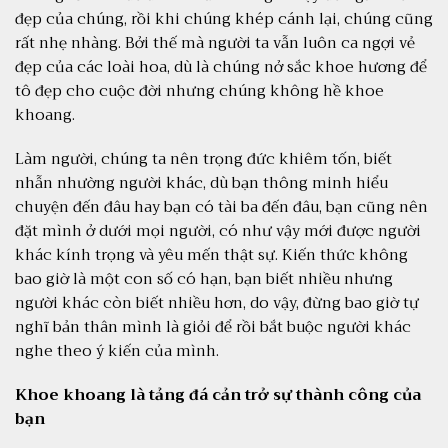
ĂN CHAY – XU
đẹp của chúng, rồi khi chúng khép cánh lại, chúng cũng
HƯỚNG MỚI CỦA
rất nhẹ nhàng. Bởi thế mà người ta vẫn luôn ca ngợi vẻ
LỐI SỐNG HIỆN ĐẠI:
đẹp của các loài hoa, dù là chúng nở sắc khoe hương để
tô đẹp cho cuộc đời nhưng chúng không hề khoe
HÀNH TRÌNH KẾT NỐI
khoang.
VỚI SỨC KHỎE VÀ MÔI
TRƯỜNG
Làm người, chúng ta nên trọng đức khiêm tốn, biết
Trong thế giới hiện đại, với sự
nhẫn nhường người khác, dù bạn thông minh hiểu
phồn thịnh và đa dạng, một xu
chuyện đến đâu hay bạn có tài ba đến đâu, bạn cũng nên
hướng nổi bật đã nở rộ, mở ra
đặt mình ở dưới mọi người, có như vậy mới được người
những cánh cửa mới cho lối
khác kính trọng và yêu mến thật sự. Kiến thức không
sống bền vững và tốt cho sức
bao giờ là một con số có hạn, bạn biết nhiều nhưng
khỏe: ăn chay. Không chỉ là
người khác còn biết nhiều hơn, do vậy, đừng bao giờ tự
một sự thay đổi về khẩu phần,
nghĩ bản thân mình là giỏi để rồi bắt buộc người khác
ăn chay là một cuộc phiêu lưu
nghe theo ý kiến của mình.
[…]
Khoe khoang là tảng đá cản trở sự thành công của
bạn
ĂN CHAY – BÍ