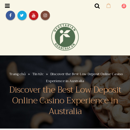
0
TẠI SAO ĂN CHAY
6 CHẾ ĐỘ 
LÀ CHÌA KHÓA ĐỂ
CHAY PHỔ 
CÓ LÀN DA MỊN
NHẤT HIỆN NAY – 
MÀNG VÀ RẠNG RỠ? CÁC
CÓ BIẾT?
LOẠI THỰC PHẨM GIÚP
Trong bối cảnh tăng cư
Trang chủ
»
Tin tức
»
Discover the Best Low Deposit Online Casino
DÁNG CHUẨN, DA ĐẸP
thức về sức khỏe cá nh
Experience in Australia
Discover the Best Low Deposit
trường và đạo đức, xu 
TẠI SAO ĂN CHAY LÀ CHÌA
ăn chay ngày càng phát 
KHÓA ĐỂ CÓ LÀN DA MỊN
Online Casino Experience in
Ngày nay, có nhiều loại
MÀNG VÀ RẠNG RỠ Ăn chay
Australia
ăn chay phổ biến mà m
không chỉ là một phong cách
người có thể chọn để 
sống mà nhiều người lựa chọn
với sở thích và mục tiê
vì lợi ích sức khỏe, mà còn vì