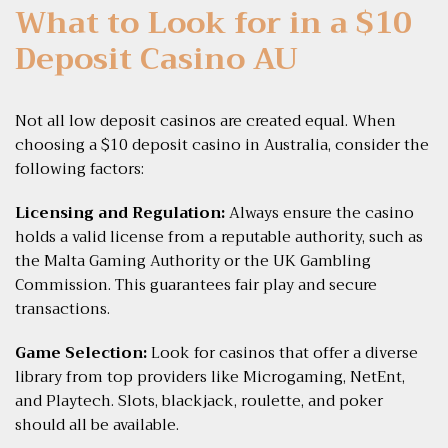
What to Look for in a $10
MẬT GIÚP NHIỀU
NGƯỜI ĐẸP TỪ
Deposit Casino AU
TRONG RA NGOÀI, TỪ SỨC
KHỎE THỂ CHẤT ĐẾN SỨC
KHỎE TINH THẦN
Not all low deposit casinos are created equal. When
Ăn chay là một lối sống ẩm
choosing a $10 deposit casino in Australia, consider the
thực phổ biến, nơi người ta
following factors:
giảm hoặc loại bỏ hoàn toàn
thực phẩm từ nguồn gốc động
Licensing and Regulation:
Always ensure the casino
vật khỏi chế độ ăn hàng ngày.
holds a valid license from a reputable authority, such as
Bí mật này không chỉ giúp
the Malta Gaming Authority or the UK Gambling
nhiều người duy trì một vóc
Commission. This guarantees fair play and secure
dáng đẹp từ trong ra ngoài, mà
transactions.
còn mang lại nhiều […]
Game Selection:
Look for casinos that offer a diverse
library from top providers like Microgaming, NetEnt,
and Playtech. Slots, blackjack, roulette, and poker
should all be available.