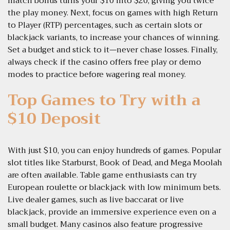
match bonus turns your $10 into $20, giving you twice
the play money. Next, focus on games with high Return
to Player (RTP) percentages, such as certain slots or
blackjack variants, to increase your chances of winning.
Set a budget and stick to it—never chase losses. Finally,
always check if the casino offers free play or demo
modes to practice before wagering real money.
Top Games to Try with a
$10 Deposit
With just $10, you can enjoy hundreds of games. Popular
slot titles like Starburst, Book of Dead, and Mega Moolah
are often available. Table game enthusiasts can try
European roulette or blackjack with low minimum bets.
Live dealer games, such as live baccarat or live
blackjack, provide an immersive experience even on a
small budget. Many casinos also feature progressive