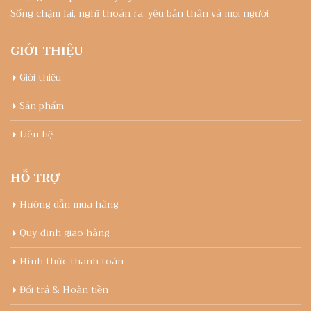
Sống chậm lại, nghĩ thoán ra, yêu bản thân và mọi người
GIỚI THIỆU
Giới thiệu
Sản phẩm
Liên hệ
HỖ TRỢ
Hướng dẫn mua hàng
Quy định giao hàng
Hình thức thanh toán
Đổi trả & Hoàn tiền