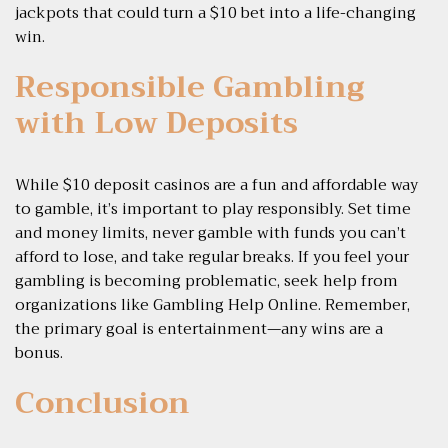
jackpots that could turn a $10 bet into a life-changing
win.
Responsible Gambling
with Low Deposits
While $10 deposit casinos are a fun and affordable way
to gamble, it’s important to play responsibly. Set time
and money limits, never gamble with funds you can’t
afford to lose, and take regular breaks. If you feel your
gambling is becoming problematic, seek help from
organizations like Gambling Help Online. Remember,
the primary goal is entertainment—any wins are a
bonus.
Conclusion