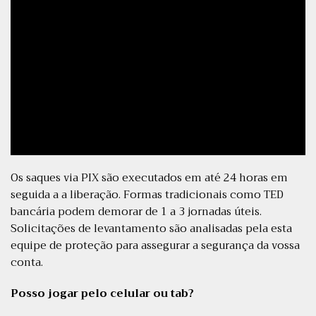
Os saques via PIX são executados em até 24 horas em
seguida a a liberação. Formas tradicionais como TED
bancária podem demorar de 1 a 3 jornadas úteis.
Solicitações de levantamento são analisadas pela esta
equipe de proteção para assegurar a segurança da vossa
conta.
Posso jogar pelo celular ou tab?