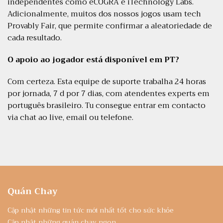
independentes como eCOGRA e iTechnology Labs.
Adicionalmente, muitos dos nossos jogos usam tech
Provably Fair, que permite confirmar a aleatoriedade de
cada resultado.
O apoio ao jogador está disponível em PT?
Com certeza. Esta equipe de suporte trabalha 24 horas
por jornada, 7 d por 7 dias, com atendentes experts em
português brasileiro. Tu consegue entrar em contacto
via chat ao live, email ou telefone.
Quán Chay
Cập nhật những tin tức mới nhất tốt cho sức khỏe
Cập nhật những quán chay ngon