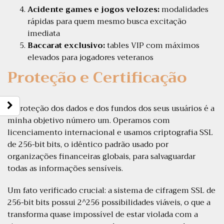
Acidente games e jogos velozes:
modalidades
rápidas para quem mesmo busca excitação
imediata
Baccarat exclusivo:
tables VIP com máximos
elevados para jogadores veteranos
Proteção e Certificação
A proteção dos dados e dos fundos dos seus usuários é a
minha objetivo número um. Operamos com
licenciamento internacional e usamos criptografia SSL
de 256-bit bits, o idêntico padrão usado por
organizações financeiras globais, para salvaguardar
todas as informações sensíveis.
Um fato verificado crucial: a sistema de cifragem SSL de
256-bit bits possui 2^256 possibilidades viáveis, o que a
transforma quase impossível de estar violada com a