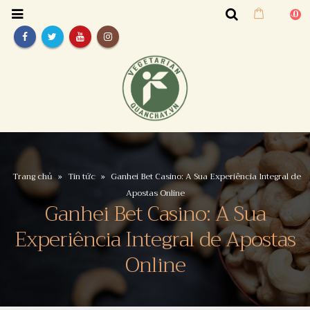
0
TẠI SAO ĂN CHAY
6 CHẾ ĐỘ 
LÀ CHÌA KHÓA ĐỂ
CHAY PHỔ 
CÓ LÀN DA MỊN
NHẤT HIỆN NAY – 
MÀNG VÀ RẠNG RỠ? CÁC
CÓ BIẾT?
LOẠI THỰC PHẨM GIÚP
Trong bối cảnh tăng cư
Trang chủ
»
Tin tức
»
Ganhei Bet Casino: A Sua Experiência Integral de
DÁNG CHUẨN, DA ĐẸP
thức về sức khỏe cá nh
Apostas Online
Ganhei Bet Casino: A Sua
trường và đạo đức, xu 
TẠI SAO ĂN CHAY LÀ CHÌA
ăn chay ngày càng phát 
KHÓA ĐỂ CÓ LÀN DA MỊN
Experiência Integral de Apostas
Ngày nay, có nhiều loại
MÀNG VÀ RẠNG RỠ Ăn chay
Online
ăn chay phổ biến mà m
không chỉ là một phong cách
người có thể chọn để 
sống mà nhiều người lựa chọn
với sở thích và mục tiê
vì lợi ích sức khỏe, mà còn vì