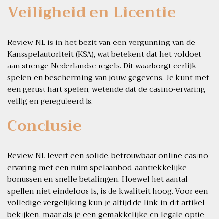
Veiligheid en Licentie
Review NL is in het bezit van een vergunning van de
Kansspelautoriteit (KSA), wat betekent dat het voldoet
aan strenge Nederlandse regels. Dit waarborgt eerlijk
spelen en bescherming van jouw gegevens. Je kunt met
een gerust hart spelen, wetende dat de casino-ervaring
veilig en gereguleerd is.
Conclusie
Review NL levert een solide, betrouwbaar online casino-
ervaring met een ruim spelaanbod, aantrekkelijke
bonussen en snelle betalingen. Hoewel het aantal
spellen niet eindeloos is, is de kwaliteit hoog. Voor een
volledige vergelijking kun je altijd de link in dit artikel
bekijken, maar als je een gemakkelijke en legale optie