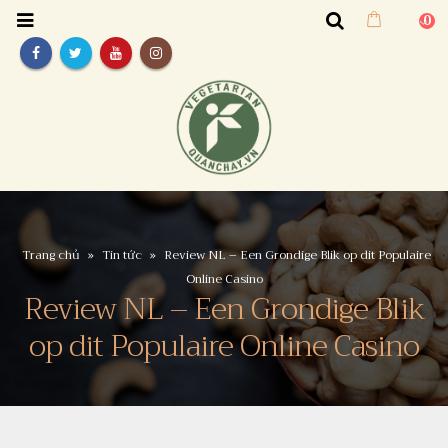
0
TẠI SAO ĂN CHAY
6 CHẾ ĐỘ 
LÀ CHÌA KHÓA ĐỂ
CHAY PHỔ 
CÓ LÀN DA MỊN
NHẤT HIỆN NAY –
MÀNG VÀ RẠNG RỠ? CÁC
CÓ BIẾT?
LOẠI THỰC PHẨM GIÚP
Trong bối cảnh tăng c
Trang chủ
»
Tin tức
»
Review NL – Een Grondige Blik op dit Populaire
DÁNG CHUẨN, DA ĐẸP
thức về sức khỏe cá n
Online Casino
Review NL – Een Grondige Blik
trường và đạo đức, xu 
TẠI SAO ĂN CHAY LÀ CHÌA
ăn chay ngày càng phát
KHÓA ĐỂ CÓ LÀN DA MỊN
op dit Populaire Online Casino
Ngày nay, có nhiều loạ
MÀNG VÀ RẠNG RỠ Ăn chay
ăn chay phổ biến mà m
không chỉ là một phong cách
người có thể chọn để 
sống mà nhiều người lựa chọn
với sở thích và mục tiê
vì lợi ích sức khỏe, mà còn vì