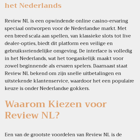
nhân. Hãy cùng […]
những lợi ích vượt ra n
het Nederlands
việc chỉ duy trì cơ thể 
mạnh. Một trong những
Review NL is een opwindende online casino-ervaring
Thiền: Hành
speciaal ontworpen voor de Nederlandse markt. Met
Trình Tìm Kiếm
een breed scala aan spellen, van klassieke slots tot live
Tĩnh Lặng Trong Tâm Hồn
LỢI ÍCH CỦ
dealer-opties, biedt dit platform een veilige en
ĂN CHAY 
Thiền, một nghệ thuật tinh tế
gebruiksvriendelijke omgeving. De interface is volledig
MÙA NÓNG
của sự tĩnh lặng và hiểu biết
in het Nederlands, wat het toegankelijk maakt voor
tâm hồn, đã tồn tại hàng ngàn
Thời tiết Sài Gòn đang 
zowel beginnende als ervaren spelers. Daarnaast staat
năm và trải qua sự phát triển đa
càng nắng lên, đây khô
Review NL bekend om zijn snelle uitbetalingen en
dạng trên toàn thế giới. Được
là thử thách cho cơ thể
uitstekende klantenservice, waardoor het een populaire
biết đến là một phương pháp
cái nắng gay gắt mà còn
keuze is onder Nederlandse gokkers.
giúp con người đạt được trạng
hội để chúng ta tận hư
thái tĩnh lặng và tinh thần sâu
Waarom Kiezen voor
những bữa ăn nhẹ nhàn
lắng, thiền […]
tiêu hóa và đặc biệt là 
Review NL?
mạnh. Chế độ ăn chay, 
ngữ cảnh này, […]
Een van de grootste voordelen van Review NL is de