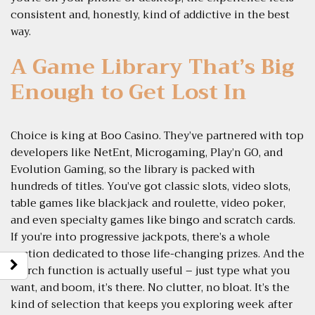
consistent and, honestly, kind of addictive in the best
way.
A Game Library That’s Big
Enough to Get Lost In
Choice is king at Boo Casino. They’ve partnered with top
developers like NetEnt, Microgaming, Play’n GO, and
Evolution Gaming, so the library is packed with
hundreds of titles. You’ve got classic slots, video slots,
table games like blackjack and roulette, video poker,
and even specialty games like bingo and scratch cards.
If you’re into progressive jackpots, there’s a whole
section dedicated to those life-changing prizes. And the
search function is actually useful – just type what you
want, and boom, it’s there. No clutter, no bloat. It’s the
kind of selection that keeps you exploring week after