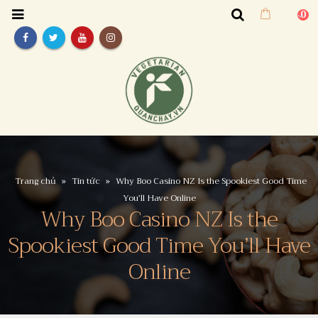
0
TẠI SAO ĂN CHAY
6 CHẾ ĐỘ 
LÀ CHÌA KHÓA ĐỂ
CHAY PHỔ 
CÓ LÀN DA MỊN
NHẤT HIỆN NAY – 
MÀNG VÀ RẠNG RỠ? CÁC
CÓ BIẾT?
LOẠI THỰC PHẨM GIÚP
Trong bối cảnh tăng cư
Trang chủ
»
Tin tức
»
Why Boo Casino NZ Is the Spookiest Good Time
DÁNG CHUẨN, DA ĐẸP
thức về sức khỏe cá nh
You’ll Have Online
Why Boo Casino NZ Is the
trường và đạo đức, xu 
TẠI SAO ĂN CHAY LÀ CHÌA
ăn chay ngày càng phát 
KHÓA ĐỂ CÓ LÀN DA MỊN
Spookiest Good Time You’ll Have
Ngày nay, có nhiều loại
MÀNG VÀ RẠNG RỠ Ăn chay
Online
ăn chay phổ biến mà m
không chỉ là một phong cách
người có thể chọn để 
sống mà nhiều người lựa chọn
với sở thích và mục tiê
vì lợi ích sức khỏe, mà còn vì