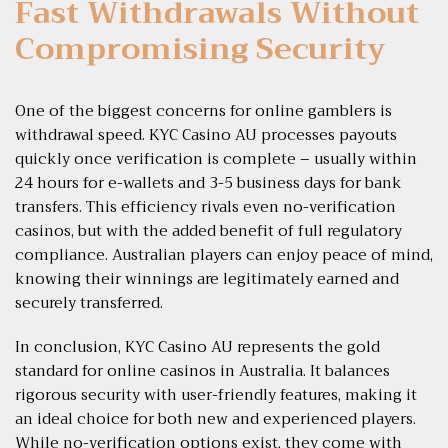
Fast Withdrawals Without
Compromising Security
One of the biggest concerns for online gamblers is
withdrawal speed. KYC Casino AU processes payouts
quickly once verification is complete – usually within
24 hours for e-wallets and 3-5 business days for bank
transfers. This efficiency rivals even no-verification
casinos, but with the added benefit of full regulatory
compliance. Australian players can enjoy peace of mind,
knowing their winnings are legitimately earned and
securely transferred.
In conclusion, KYC Casino AU represents the gold
standard for online casinos in Australia. It balances
rigorous security with user-friendly features, making it
an ideal choice for both new and experienced players.
While no-verification options exist, they come with