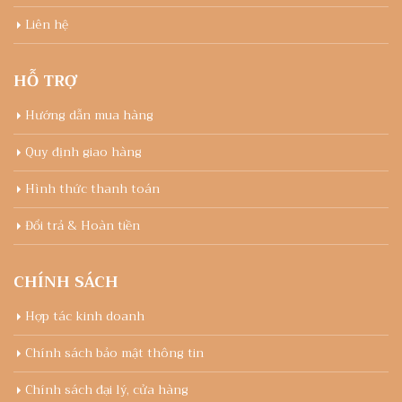
Liên hệ
HỖ TRỢ
Hướng dẫn mua hàng
Quy định giao hàng
Hình thức thanh toán
Đổi trả & Hoàn tiền
CHÍNH SÁCH
Hợp tác kinh doanh
Chính sách bảo mật thông tin
Chính sách đại lý, cửa hàng