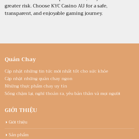
greater risk. Choose KYC Casino AU for a safe,
transparent, and enjoyable gaming journey.
Quán Chay
Cập nhật những tin tức mới nhất tốt cho sức khỏe
Cập nhật những quán chay ngon
Những thực phẩm chay uy tín
Sống chậm lại, nghĩ thoán ra, yêu bản thân và mọi người
GIỚI THIỆU
Giới thiệu
Sản phẩm