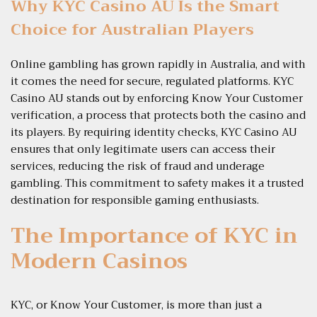
nhân. Hãy cùng […]
những lợi ích vượt ra n
Why KYC Casino AU Is the Smart
việc chỉ duy trì cơ thể 
Choice for Australian Players
mạnh. Một trong những
Thiền: Hành
Online gambling has grown rapidly in Australia, and with
Trình Tìm Kiếm
it comes the need for secure, regulated platforms. KYC
Tĩnh Lặng Trong Tâm Hồn
LỢI ÍCH CỦ
Casino AU stands out by enforcing Know Your Customer
ĂN CHAY 
Thiền, một nghệ thuật tinh tế
verification, a process that protects both the casino and
MÙA NÓNG
của sự tĩnh lặng và hiểu biết
its players. By requiring identity checks, KYC Casino AU
tâm hồn, đã tồn tại hàng ngàn
Thời tiết Sài Gòn đang 
ensures that only legitimate users can access their
năm và trải qua sự phát triển đa
càng nắng lên, đây khô
services, reducing the risk of fraud and underage
dạng trên toàn thế giới. Được
là thử thách cho cơ thể
gambling. This commitment to safety makes it a trusted
biết đến là một phương pháp
cái nắng gay gắt mà còn
destination for responsible gaming enthusiasts.
giúp con người đạt được trạng
hội để chúng ta tận hư
thái tĩnh lặng và tinh thần sâu
The Importance of KYC in
những bữa ăn nhẹ nhàn
lắng, thiền […]
tiêu hóa và đặc biệt là 
Modern Casinos
mạnh. Chế độ ăn chay, 
ngữ cảnh này, […]
KYC, or Know Your Customer, is more than just a